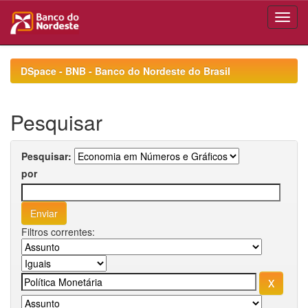
Skip
navigation
DSpace - BNB - Banco do Nordeste do Brasil
Pesquisar
Pesquisar:
por
Filtros correntes: