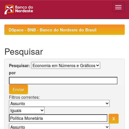
Skip
navigation
DSpace - BNB - Banco do Nordeste do Brasil
Pesquisar
Pesquisar:
por
Filtros correntes: