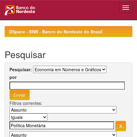
Skip
navigation
DSpace - BNB - Banco do Nordeste do Brasil
Pesquisar
Pesquisar:
por
Filtros correntes: