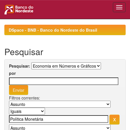
Skip
navigation
DSpace - BNB - Banco do Nordeste do Brasil
Pesquisar
Pesquisar:
por
Filtros correntes: