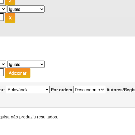
or:
Por ordem
Autores/Regi
quisa não produziu resultados.