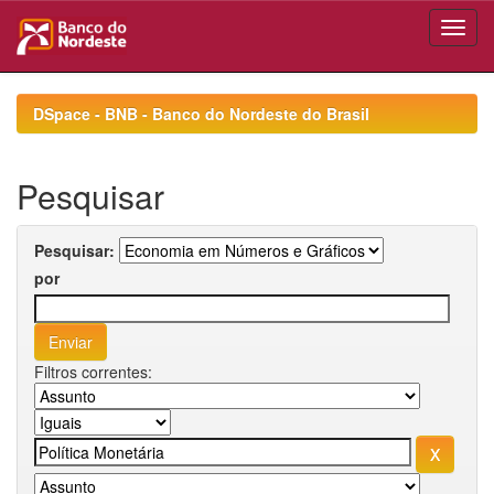
Skip
navigation
DSpace - BNB - Banco do Nordeste do Brasil
Pesquisar
Pesquisar:
por
Filtros correntes: