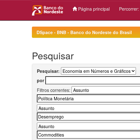
Página principal
Percorrer
Skip
navigation
DSpace - BNB - Banco do Nordeste do Brasil
Pesquisar
Pesquisar:
por
Filtros correntes: