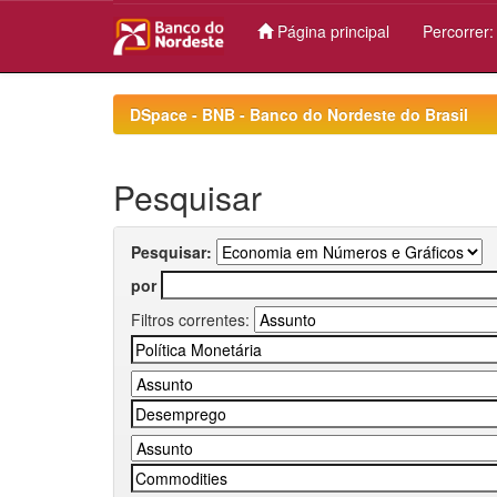
Página principal
Percorrer
Skip
navigation
DSpace - BNB - Banco do Nordeste do Brasil
Pesquisar
Pesquisar:
por
Filtros correntes: