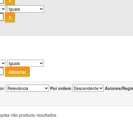
or:
Por ordem
Autores/Regi
quisa não produziu resultados.