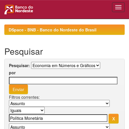
Skip
navigation
DSpace - BNB - Banco do Nordeste do Brasil
Pesquisar
Pesquisar:
por
Filtros correntes: