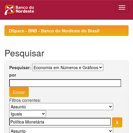
Skip
navigation
DSpace - BNB - Banco do Nordeste do Brasil
Pesquisar
Pesquisar:
por
Filtros correntes: