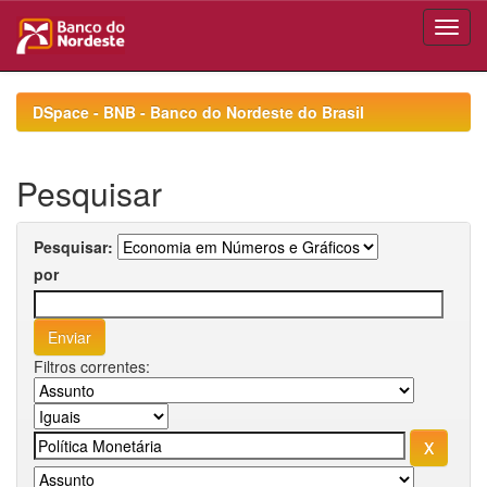
Skip
navigation
DSpace - BNB - Banco do Nordeste do Brasil
Pesquisar
Pesquisar:
por
Filtros correntes: