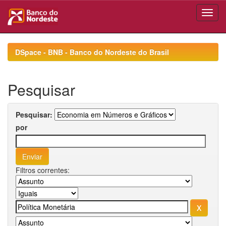
Skip
navigation
DSpace - BNB - Banco do Nordeste do Brasil
Pesquisar
Pesquisar:
por
Filtros correntes: