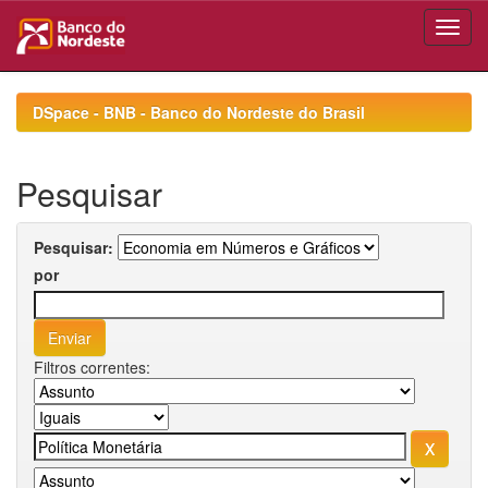
Skip
navigation
DSpace - BNB - Banco do Nordeste do Brasil
Pesquisar
Pesquisar:
por
Filtros correntes: