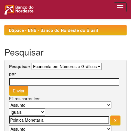
Skip
navigation
DSpace - BNB - Banco do Nordeste do Brasil
Pesquisar
Pesquisar:
por
Filtros correntes: