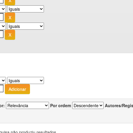
or:
Por ordem
Autores/Regi
quisa não produziu resultados.