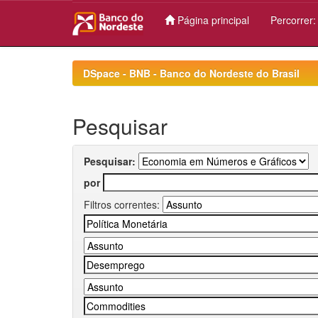
Página principal
Percorrer
Skip
navigation
DSpace - BNB - Banco do Nordeste do Brasil
Pesquisar
Pesquisar:
por
Filtros correntes: