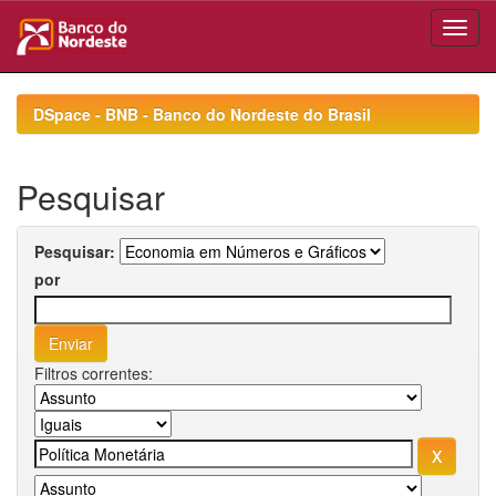
Skip
navigation
DSpace - BNB - Banco do Nordeste do Brasil
Pesquisar
Pesquisar:
por
Filtros correntes: