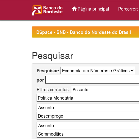
Página principal
Percorrer
Skip
navigation
DSpace - BNB - Banco do Nordeste do Brasil
Pesquisar
Pesquisar:
por
Filtros correntes: