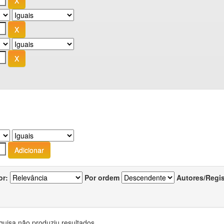
or:
Por ordem
Autores/Regi
quisa não produziu resultados.