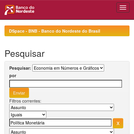
Skip
navigation
DSpace - BNB - Banco do Nordeste do Brasil
Pesquisar
Pesquisar:
por
Filtros correntes: