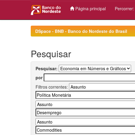
Página principal
Percorrer
Skip
navigation
DSpace - BNB - Banco do Nordeste do Brasil
Pesquisar
Pesquisar:
por
Filtros correntes: