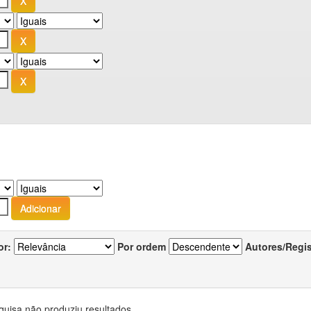
or:
Por ordem
Autores/Regi
quisa não produziu resultados.