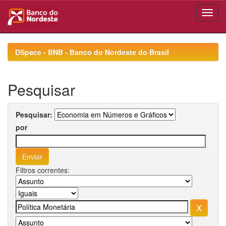
Skip
navigation
DSpace - BNB - Banco do Nordeste do Brasil
Pesquisar
Pesquisar:
por
Filtros correntes: