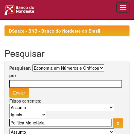
Skip
navigation
DSpace - BNB - Banco do Nordeste do Brasil
Pesquisar
Pesquisar:
por
Filtros correntes: