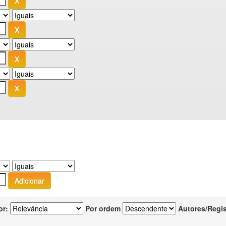
or:
Por ordem
Autores/Regi