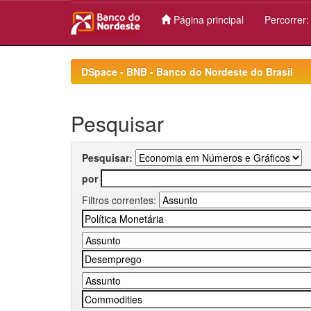
Página principal
Percorrer
Skip
navigation
DSpace - BNB - Banco do Nordeste do Brasil
Pesquisar
Pesquisar:
por
Filtros correntes: