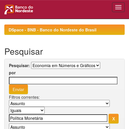
Skip
navigation
DSpace - BNB - Banco do Nordeste do Brasil
Pesquisar
Pesquisar:
por
Filtros correntes: