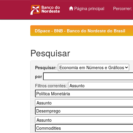
Página principal
Percorrer
Skip
navigation
DSpace - BNB - Banco do Nordeste do Brasil
Pesquisar
Pesquisar:
por
Filtros correntes: