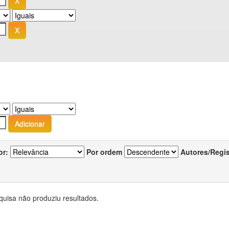
or:
Por ordem
Autores/Regi
quisa não produziu resultados.