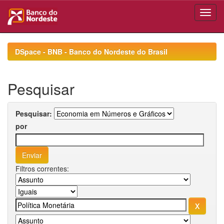
Skip
navigation
DSpace - BNB - Banco do Nordeste do Brasil
Pesquisar
Pesquisar:
por
Filtros correntes: