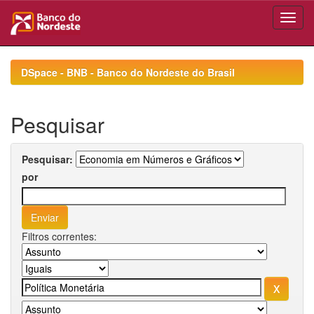
Skip
navigation
DSpace - BNB - Banco do Nordeste do Brasil
Pesquisar
Pesquisar:
por
Filtros correntes: