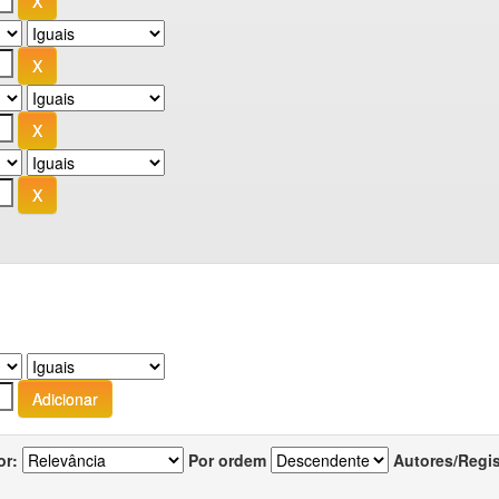
or:
Por ordem
Autores/Regi