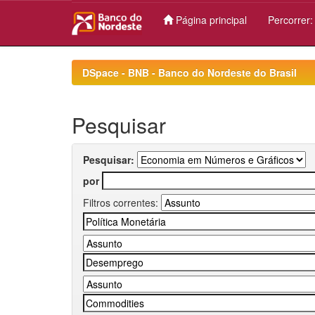
Página principal
Percorrer
Skip
navigation
DSpace - BNB - Banco do Nordeste do Brasil
Pesquisar
Pesquisar:
por
Filtros correntes: