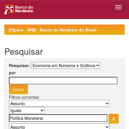
Skip
navigation
DSpace - BNB - Banco do Nordeste do Brasil
Pesquisar
Pesquisar:
por
Filtros correntes: