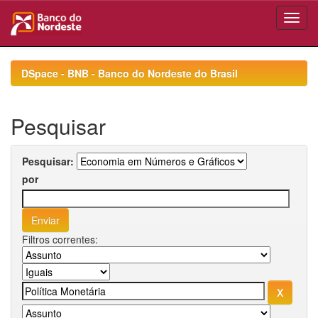
Skip
navigation
DSpace - BNB - Banco do Nordeste do Brasil
Pesquisar
Pesquisar:
por
Filtros correntes: