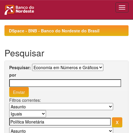
Skip
navigation
DSpace - BNB - Banco do Nordeste do Brasil
Pesquisar
Pesquisar:
por
Filtros correntes: