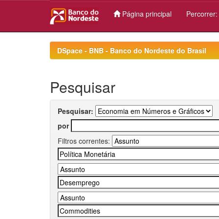
Página principal
Percorrer
Skip
navigation
DSpace - BNB - Banco do Nordeste do Brasil
Pesquisar
Pesquisar:
por
Filtros correntes: