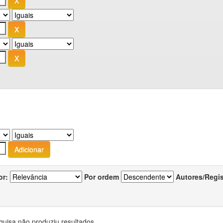
or:
Por ordem
Autores/Regi
quisa não produziu resultados.