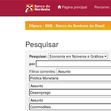
Página principal
Percorrer
Skip
navigation
DSpace - BNB - Banco do Nordeste do Brasil
Pesquisar
Pesquisar:
por
Filtros correntes: