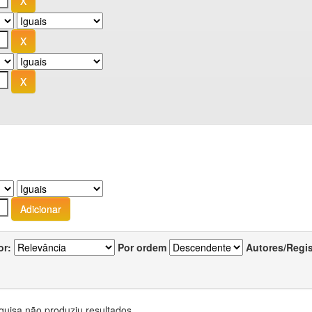
or:
Por ordem
Autores/Regi
quisa não produziu resultados.