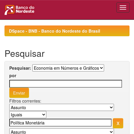
Skip
navigation
DSpace - BNB - Banco do Nordeste do Brasil
Pesquisar
Pesquisar:
por
Filtros correntes: