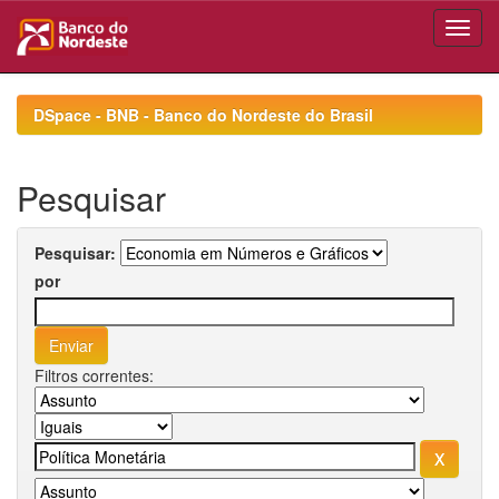
Skip
navigation
DSpace - BNB - Banco do Nordeste do Brasil
Pesquisar
Pesquisar:
por
Filtros correntes: