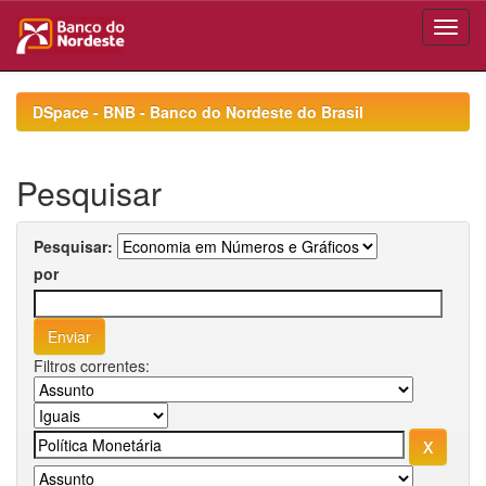
Skip
navigation
DSpace - BNB - Banco do Nordeste do Brasil
Pesquisar
Pesquisar:
por
Filtros correntes: