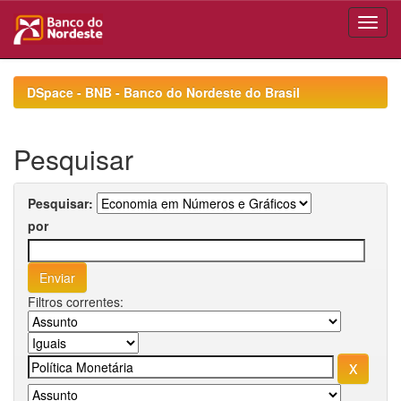
Skip
navigation
DSpace - BNB - Banco do Nordeste do Brasil
Pesquisar
Pesquisar:
por
Filtros correntes: