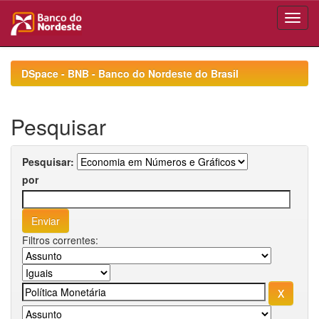
Skip
navigation
DSpace - BNB - Banco do Nordeste do Brasil
Pesquisar
Pesquisar:
por
Filtros correntes: