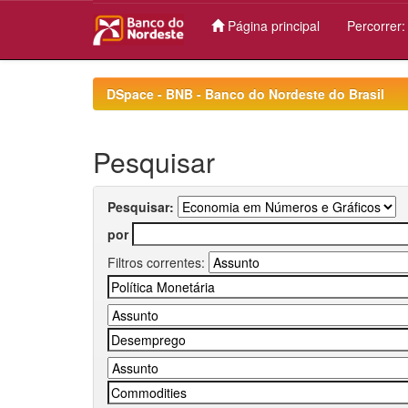
Página principal
Percorrer
Skip
navigation
DSpace - BNB - Banco do Nordeste do Brasil
Pesquisar
Pesquisar:
por
Filtros correntes: