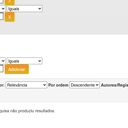
or:
Por ordem
Autores/Regi
quisa não produziu resultados.