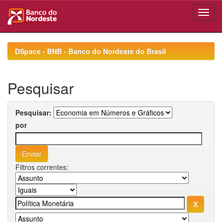
Skip
navigation
DSpace - BNB - Banco do Nordeste do Brasil
Pesquisar
Pesquisar:
por
Filtros correntes: