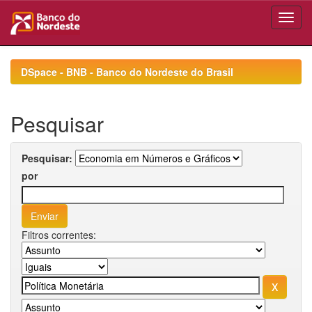
Skip
navigation
DSpace - BNB - Banco do Nordeste do Brasil
Pesquisar
Pesquisar:
por
Filtros correntes: