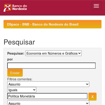
Skip
navigation
DSpace - BNB - Banco do Nordeste do Brasil
Pesquisar
Pesquisar:
por
Filtros correntes: