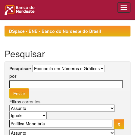
Skip
navigation
DSpace - BNB - Banco do Nordeste do Brasil
Pesquisar
Pesquisar:
por
Filtros correntes: