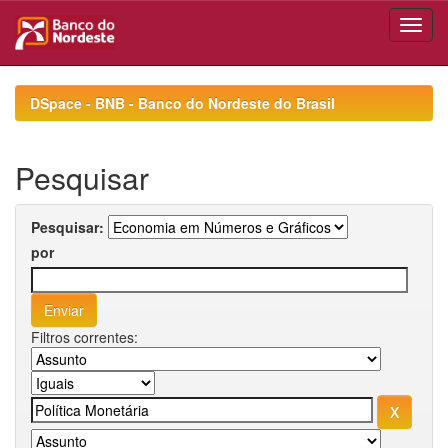
Skip
navigation
DSpace - BNB - Banco do Nordeste do Brasil
Pesquisar
Pesquisar:
por
Filtros correntes: