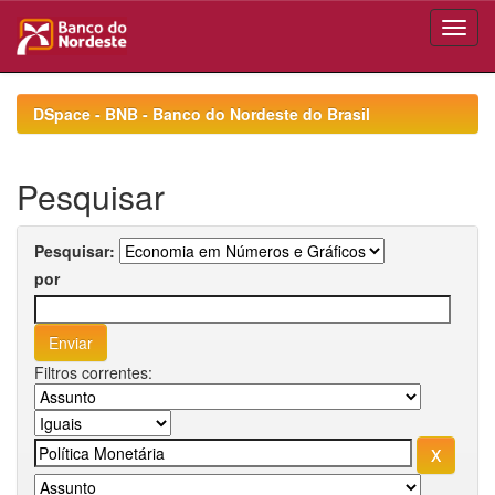
Skip
navigation
DSpace - BNB - Banco do Nordeste do Brasil
Pesquisar
Pesquisar:
por
Filtros correntes: