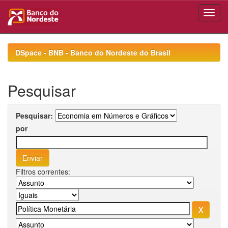
Skip
navigation
DSpace - BNB - Banco do Nordeste do Brasil
Pesquisar
Pesquisar:
por
Filtros correntes: