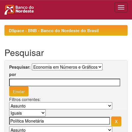
Skip
navigation
DSpace - BNB - Banco do Nordeste do Brasil
Pesquisar
Pesquisar:
por
Filtros correntes: