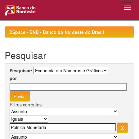
Skip
navigation
DSpace - BNB - Banco do Nordeste do Brasil
Pesquisar
Pesquisar:
por
Filtros correntes: