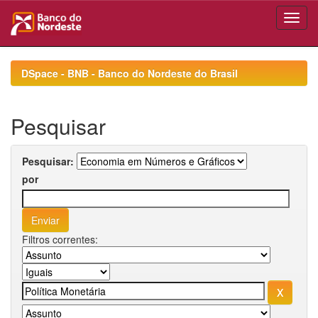
Skip
navigation
DSpace - BNB - Banco do Nordeste do Brasil
Pesquisar
Pesquisar:
por
Filtros correntes: