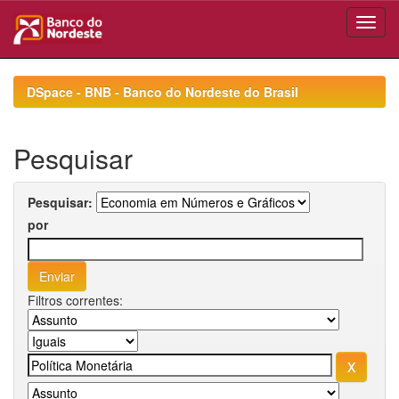
Skip
navigation
DSpace - BNB - Banco do Nordeste do Brasil
Pesquisar
Pesquisar:
por
Filtros correntes: