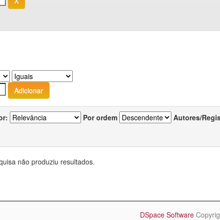
or:
Por ordem
Autores/Regi
quisa não produziu resultados.
DSpace Software
Copyrig