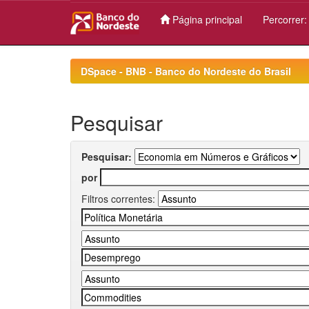
Página principal
Percorrer
Skip
navigation
DSpace - BNB - Banco do Nordeste do Brasil
Pesquisar
Pesquisar:
por
Filtros correntes: